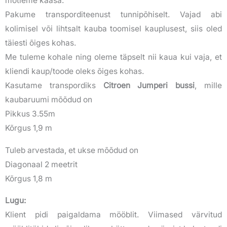
mõtleme kaasa.
Pakume transporditeenust tunnipõhiselt. Vajad abi
kolimisel või lihtsalt kauba toomisel kauplusest, siis oled
täiesti õiges kohas.
Me tuleme kohale ning oleme täpselt nii kaua kui vaja, et
kliendi kaup/toode oleks õiges kohas.
Kasutame transpordiks
Citroen Jumperi bussi
, mille
kaubaruumi mõõdud on
Pikkus 3.55m
Kõrgus 1,9 m
Tuleb arvestada, et ukse mõõdud on
Diagonaal 2 meetrit
Kõrgus 1,8 m
Lugu:
Klient pidi paigaldama mööblit. Viimased värvitud