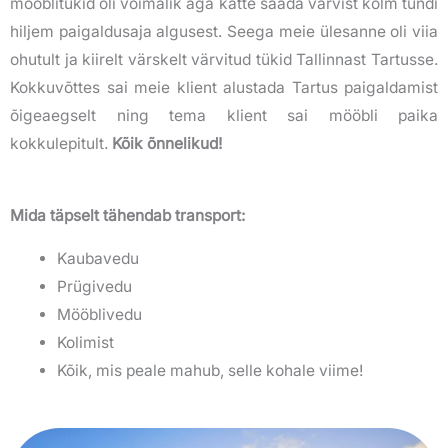
mööblitükid oli võimalik aga kätte saada värvist kolm tundi
hiljem paigaldusaja algusest. Seega meie ülesanne oli viia
ohutult ja kiirelt värskelt värvitud tükid Tallinnast Tartusse.
Kokkuvõttes sai meie klient alustada Tartus paigaldamist
õigeaegselt ning tema klient sai mööbli paika
kokkulepitult.
Kõik õnnelikud!
Mida täpselt tähendab transport:
Kaubavedu
Prügivedu
Mööblivedu
Kolimist
Kõik, mis peale mahub, selle kohale viime!