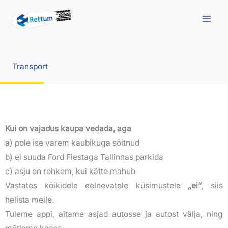
Skip
to
content
Transport
Kui on vajadus kaupa vedada, aga
a) pole ise varem kaubikuga sõitnud
b) ei suuda Ford Fiestaga Tallinnas parkida
c) asju on rohkem, kui kätte mahub
Vastates kõikidele eelnevatele küsimustele
„ei“
, siis
helista meile.
Tuleme appi, aitame asjad autosse ja autost välja, ning